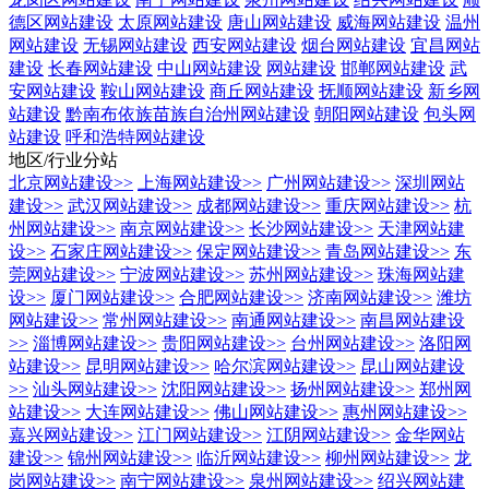
德区网站建设
太原网站建设
唐山网站建设
威海网站建设
温州
网站建设
无锡网站建设
西安网站建设
烟台网站建设
宜昌网站
建设
长春网站建设
中山网站建设
网站建设
邯郸网站建设
武
安网站建设
鞍山网站建设
商丘网站建设
抚顺网站建设
新乡网
站建设
黔南布依族苗族自治州网站建设
朝阳网站建设
包头网
站建设
呼和浩特网站建设
地区/行业分站
北京网站建设
>>
上海网站建设
>>
广州网站建设
>>
深圳网站
建设
>>
武汉网站建设
>>
成都网站建设
>>
重庆网站建设
>>
杭
州网站建设
>>
南京网站建设
>>
长沙网站建设
>>
天津网站建
设
>>
石家庄网站建设
>>
保定网站建设
>>
青岛网站建设
>>
东
莞网站建设
>>
宁波网站建设
>>
苏州网站建设
>>
珠海网站建
设
>>
厦门网站建设
>>
合肥网站建设
>>
济南网站建设
>>
潍坊
网站建设
>>
常州网站建设
>>
南通网站建设
>>
南昌网站建设
>>
淄博网站建设
>>
贵阳网站建设
>>
台州网站建设
>>
洛阳网
站建设
>>
昆明网站建设
>>
哈尔滨网站建设
>>
昆山网站建设
>>
汕头网站建设
>>
沈阳网站建设
>>
扬州网站建设
>>
郑州网
站建设
>>
大连网站建设
>>
佛山网站建设
>>
惠州网站建设
>>
嘉兴网站建设
>>
江门网站建设
>>
江阴网站建设
>>
金华网站
建设
>>
锦州网站建设
>>
临沂网站建设
>>
柳州网站建设
>>
龙
岗网站建设
>>
南宁网站建设
>>
泉州网站建设
>>
绍兴网站建