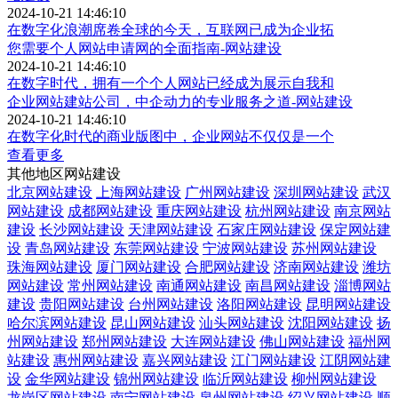
2024-10-21 14:46:10
在数字化浪潮席卷全球的今天，互联网已成为企业拓
您需要个人网站申请网的全面指南-网站建设
2024-10-21 14:46:10
在数字时代，拥有一个个人网站已经成为展示自我和
企业网站建站公司，中企动力的专业服务之道-网站建设
2024-10-21 14:46:10
在数字化时代的商业版图中，企业网站不仅仅是一个
查看更多
其他地区网站建设
北京网站建设
上海网站建设
广州网站建设
深圳网站建设
武汉
网站建设
成都网站建设
重庆网站建设
杭州网站建设
南京网站
建设
长沙网站建设
天津网站建设
石家庄网站建设
保定网站建
设
青岛网站建设
东莞网站建设
宁波网站建设
苏州网站建设
珠海网站建设
厦门网站建设
合肥网站建设
济南网站建设
潍坊
网站建设
常州网站建设
南通网站建设
南昌网站建设
淄博网站
建设
贵阳网站建设
台州网站建设
洛阳网站建设
昆明网站建设
哈尔滨网站建设
昆山网站建设
汕头网站建设
沈阳网站建设
扬
州网站建设
郑州网站建设
大连网站建设
佛山网站建设
福州网
站建设
惠州网站建设
嘉兴网站建设
江门网站建设
江阴网站建
设
金华网站建设
锦州网站建设
临沂网站建设
柳州网站建设
龙岗区网站建设
南宁网站建设
泉州网站建设
绍兴网站建设
顺