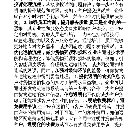
投诉处理流程
，从接收投诉到问题解决，每一步都应有
明确的操作规范和时限。例如，客户提交投诉后，企业
应在24小时内给予初步回应，并在72小时内提供解决方
案。
2. 加强员工培训，提升服务质量
员工是企业的第一
形象
，其专业性和服务态度直接影响客户体验。企业应
定期对司机、客服人员进行培训，内容包括沟通技巧、
应急处理能力以及客户服务意识。通过培训，员工能够
更好地应对客户需求，减少因态度问题引发的投诉。
3.
优化运输流程，减少货物延误和损坏
企业应通过技术手
段和管理优化，降低货物延误和损坏的概率。例如，引
入智能调度系统，合理规划运输路线，减少因交通拥堵
造成的延误。同时，
加强对装卸环节的监督
，确保货物
在运输过程中得到妥善处理。
4. 提供透明的物流信息
客
户对货物运输状态的实时了解需求日益增加。企业可以
通过开发物流追踪系统或与第三方平台合作，为客户提
供货物运输的实时信息。
信息透明化
不仅能减少客户焦
虑，还能增强客户对企业的信任。
5. 明确收费标准，避
免费用争议
企业应在运输前与客户明确费用构成，并提
供详细的费用清单。对于可能产生的额外费用，如偏远
地区配送费或特殊包装费，应在合同中注明并提前告知
客户。
透明化的收费方式
可以有效避免费用争议，提升